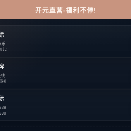
开元直营-福利不停!
际
娱乐
%起
牌
在线
重礼
际
88
88