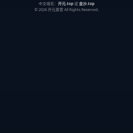
中文域名：
开元.top
或
金沙.top
© 2026 开元直营 All Rights Reserved.